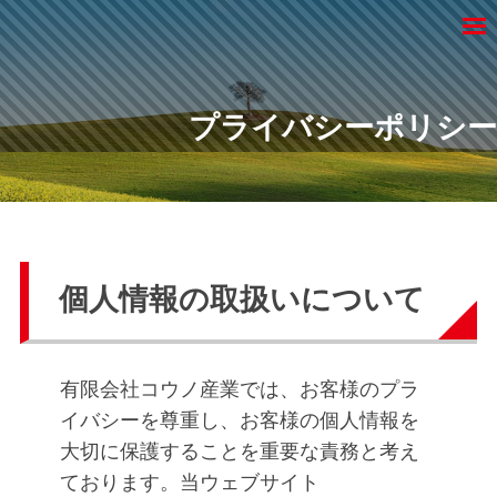
有
Skip
限
M
to
有
会
岡
content
社
山
限
コ
市
プライバシーポリシー
会
ウ
の
社
ノ
不
コ
産
用
ウ
業
プ
品
ノ
回
ラ
産
個人情報の取扱いについて
収
業
、
イ
有
バ
有限会社コウノ産業では、お客様のプラ
限
会
イバシーを尊重し、お客様の個人情報を
シ
社
大切に保護することを重要な責務と考え
ー
コ
ております。当ウェブサイト