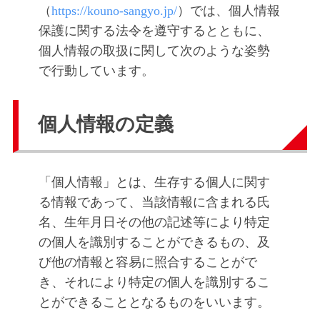
ウ
（
https://kouno-sangyo.jp/
）では、個人情報
ポ
ノ
保護に関する法令を遵守するとともに、
産
リ
個人情報の取扱に関して次のような姿勢
業
で行動しています。
シ
の
公
ー
個人情報の定義
式
W
2026
E
年
B
「個人情報」とは、生存する個人に関す
6
月
サ
る情報であって、当該情報に含まれる氏
10
イ
名、生年月日その他の記述等により特定
日
ト
の個人を識別することができるもの、及
by
び他の情報と容易に照合することがで
vegl
き、それにより特定の個人を識別するこ
とができることとなるものをいいます。