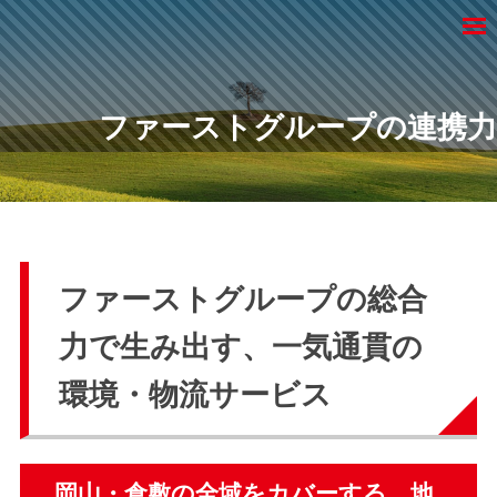
有
Skip
限
M
to
有
会
岡
content
社
山
限
コ
市
ファーストグループの連携力
会
ウ
の
社
ノ
不
コ
産
用
ウ
業
フ
品
ノ
回
ァ
産
ファーストグループの総合
収
業
、
ー
力で生み出す、一気通貫の
有
ス
限
環境・物流サービス
会
ト
社
グ
コ
岡山・倉敷の全域をカバーする、地