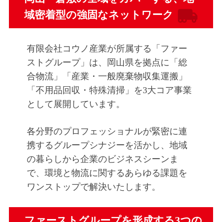
ウ
ル
域密着型の強固なネットワーク
ノ
産
ー
業
有限会社コウノ産業が所属する「ファー
プ
の
ストグループ」は、岡山県を拠点に「総
公
の
合物流」「産業・一般廃棄物収集運搬」
式
「不用品回収・特殊清掃」を3大コア事業
連
W
として展開しています。
E
携
B
各分野のプロフェッショナルが緊密に連
サ
力
携するグループシナジーを活かし、地域
イ
の暮らしから企業のビジネスシーンま
2026
ト
で、環境と物流に関するあらゆる課題を
年
ワンストップで解決いたします。
6
月
10
ファーストグループを形成する3つの